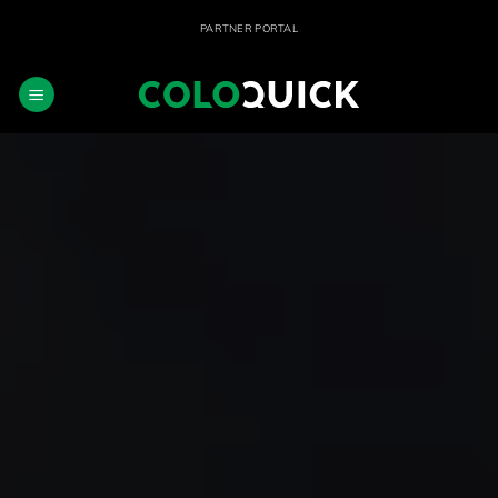
Fortsæt
PARTNER PORTAL
til
indhold