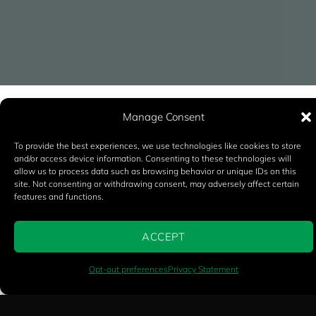
Manage Consent
Det hele starter med den
rigtige råmælksrutine
To provide the best experiences, we use technologies like cookies to store
and/or access device information. Consenting to these technologies will
allow us to process data such as browsing behavior or unique IDs on this
site. Not consenting or withdrawing consent, may adversely affect certain
Brug råmælk af den bedst tilgængelige kvalitet,
features and functions.
testet før udfodring.
Giv kalven råmælk inden for den første time efter
ACCEPT
fødslen.
AI-ASSISTERET OVERSÆTTELSE
Opt-out preferences
Privacy Statement
Hold råmælken ren og med et lavt bakterieniveau.
Udfodr råmælk ved kropstemperatur for maksimal