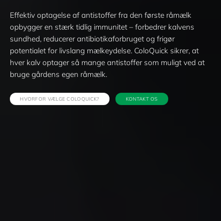
Effektiv optagelse af antistoffer fra den første råmælk
opbygger en stærk tidlig immunitet – forbedrer kalvens
sundhed, reducerer antibiotikaforbruget og frigør
potentialet for livslang mælkeydelse. ColoQuick sikrer, at
hver kalv optager så mange antistoffer som muligt ved at
bruge gårdens egen råmælk.
HVORFOR VÆLGE COLOQUICK?
KONTAKT OS