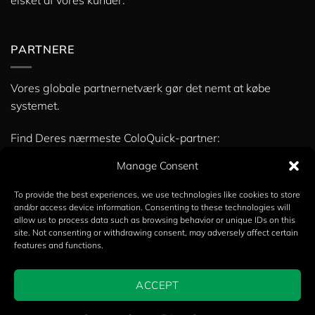
elsket af vores kunder.
PARTNERE
Vores globale partnernetværk gør det nemt at købe
systemet.
Find Deres nærmeste ColoQuick-partner:
» Partnere
Manage Consent
To provide the best experiences, we use technologies like cookies to store
and/or access device information. Consenting to these technologies will
Copyright 2026 ©
Calvex A/S
allow us to process data such as browsing behavior or unique IDs on this
site. Not consenting or withdrawing consent, may adversely affect certain
English
Dansk
Deutsch
(
German
)
features and functions.
Español
(
Spanish
)
Italiano
(
Italian
)
Français
(
French
)
ACCEPT
Nederlands
(
Dutch
)
Português
(
Portuguese, Portugal
)
Ελληνικά
(
Greek
)
AI-ASSISTERET OVERSÆTTELSE