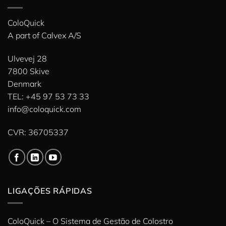
ColoQuick
A part of
Calvex A/S
Ulvevej 28
7800 Skive
Denmark
TEL: +45 97 53 73 33
info@coloquick.com
CVR: 36705337
LIGAÇÕES RÁPIDAS
ColoQuick – O Sistema de Gestão de Colostro