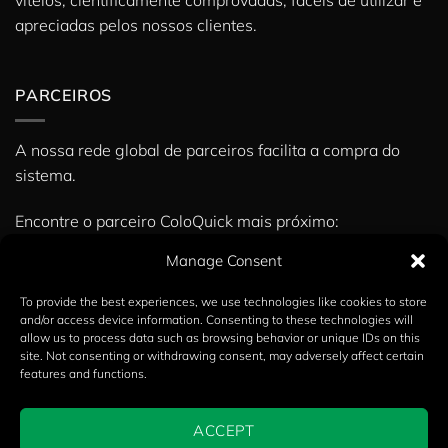
vitelos, cientificamente comprovadas, fáceis de utilizar e
apreciadas pelos nossos clientes.
PARCEIROS
A nossa rede global de parceiros facilita a compra do
sistema.
Encontre o parceiro ColoQuick mais próximo:
» Parceiros
Manage Consent
To provide the best experiences, we use technologies like cookies to store
and/or access device information. Consenting to these technologies will
Copyright 2026 ©
Calvex A/S
allow us to process data such as browsing behavior or unique IDs on this
site. Not consenting or withdrawing consent, may adversely affect certain
English
(
Inglês
)
Dansk
(
Dinamarquês
)
features and functions.
Deutsch
(
Alemão
)
Español
(
Espanhol
)
Italiano
ACCEPT
Français
(
Francês
)
Nederlands
(
Holandês
)