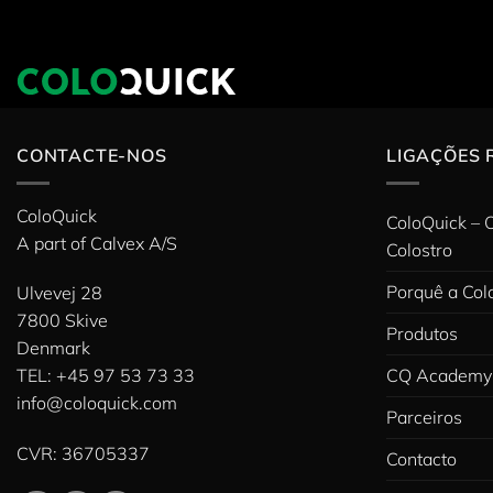
Skip
to
content
CONTACTE-NOS
LIGAÇÕES 
ColoQuick
ColoQuick – 
A part of
Calvex A/S
Colostro
Porquê a Col
Ulvevej 28
7800 Skive
Produtos
Denmark
CQ Academy
TEL: +45 97 53 73 33
info@coloquick.com
Parceiros
CVR: 36705337
Contacto