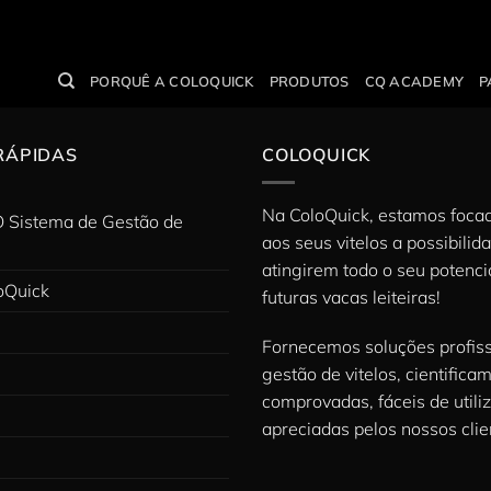
PORQUÊ A COLOQUICK
PRODUTOS
CQ ACADEMY
P
RÁPIDAS
COLOQUICK
Na ColoQuick, estamos foca
O Sistema de Gestão de
aos seus vitelos a possibilid
atingirem todo o seu potenc
oQuick
futuras vacas leiteiras!
Fornecemos soluções profiss
gestão de vitelos, cientifica
comprovadas, fáceis de utiliz
apreciadas pelos nossos clie