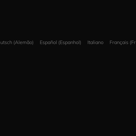
utsch
(
Alemão
)
Español
(
Espanhol
)
Italiano
Français
(
F