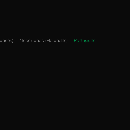
rancês
)
Nederlands
(
Holandês
)
Português