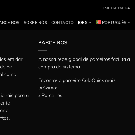
PARTNER PORTAL
ARCEIROS
SOBRE NÓS
CONTACTO
JOBS
PORTUGUÊS
PARCEIROS
dos em dar
A nossa rede global de parceiros facilita a
ade de
compra do sistema.
ial como
Encontre o parceiro ColoQuick mais
próximo:
ionais para a
» Parceiros
mente
ar e
ntes.