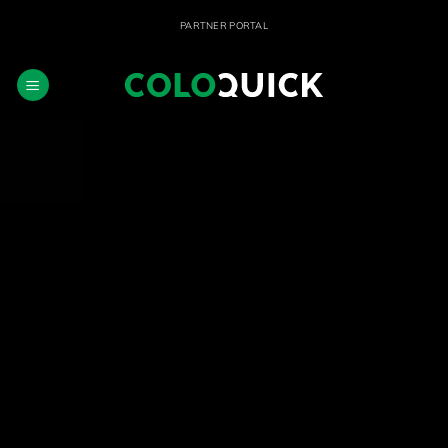
Fortsæt
PARTNER PORTAL
til
indhold