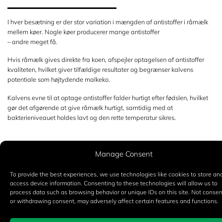
I hver besætning er der stor variation i mængden af antistoffer i råmælk
mellem køer. Nogle køer producerer mange antistoffer
– andre meget få.
Hvis råmælk gives direkte fra koen, afspejler optagelsen af antistoffer
kvaliteten, hvilket giver tilfældige resultater og begrænser kalvens
potentiale som højtydende malkeko.
Kalvens evne til at optage antistoffer falder hurtigt efter fødslen, hvilket
gør det afgørende at give råmælk hurtigt, samtidig med at
bakterieniveauet holdes lavt og den rette temperatur sikres.
Manage Consent
Læs mere
To provide the best experiences, we use technologies like cookies to store and
access device information. Consenting to these technologies will allow us to
process data such as browsing behavior or unique IDs on this site. Not consen
or withdrawing consent, may adversely affect certain features and functions.