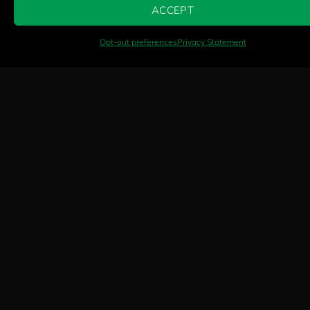
ACCEPT
AI-ASSISTERET OVERSÆTTELSE
Opt-out preferences
Privacy Statement
Fire vigtige faktorer
Disse fire afgørende faktorer bestemmer, hvor
godt kalven optager antistoffer fra
råmælk — og påvirker dermed den fremtidige
mælkeproduktion direkte.
KVALITET
TID