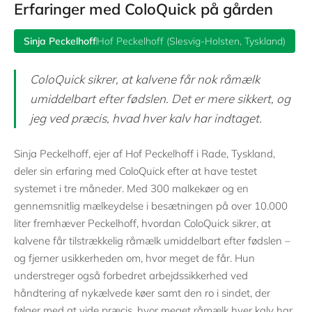
Erfaringer med ColoQuick på gården
Sinja Peckelhoff
Hof Peckelhoff (Slesvig-Holsten, Tyskland)
ColoQuick sikrer, at kalvene får nok råmælk
umiddelbart efter fødslen. Det er mere sikkert, og
jeg ved præcis, hvad hver kalv har indtaget.
Sinja Peckelhoff, ejer af Hof Peckelhoff i Rade, Tyskland,
deler sin erfaring med ColoQuick efter at have testet
systemet i tre måneder. Med 300 malkekøer og en
gennemsnitlig mælkeydelse i besætningen på over 10.000
liter fremhæver Peckelhoff, hvordan ColoQuick sikrer, at
kalvene får tilstrækkelig råmælk umiddelbart efter fødslen –
og fjerner usikkerheden om, hvor meget de får. Hun
understreger også forbedret arbejdssikkerhed ved
håndtering af nykælvede køer samt den ro i sindet, der
følger med at vide præcis, hvor meget råmælk hver kalv har