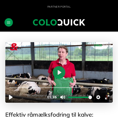
Fortsæt
PARTNER PORTAL
til
indhold
Effektiv råmælksfodring til kalve: