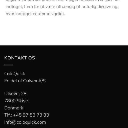
indtaget, frem for at være afhængig af naturlig diegivning,
hvor indtaget er uforudsigeligt.
KONTAKT OS
ColoQuick
En del af
Calvex A/S
Ulvevej 28
7800 Skive
Danmark
Tlf.: +45 97 53 73 33
info@coloquick.com