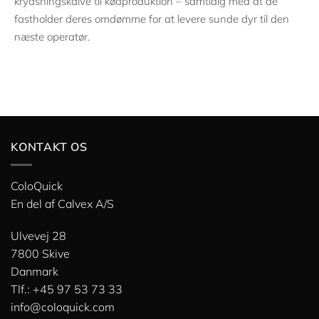
krydsningskalve til kødproduktion – samtidig med at de
fastholder deres omdømme for at levere sunde dyr til den
næste operatør.
KONTAKT OS
ColoQuick
En del af
Calvex A/S
Ulvevej 28
7800 Skive
Danmark
Tlf.: +45 97 53 73 33
info@coloquick.com