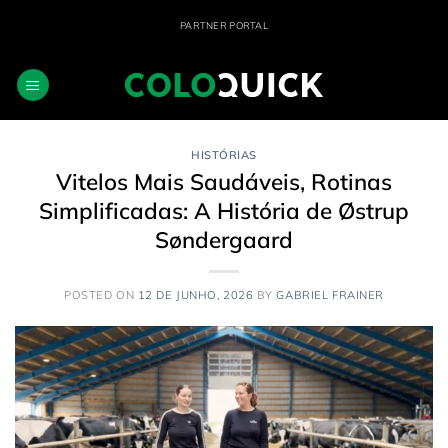
Skip
PARTNER PORTAL
to
content
HISTÓRIAS
Vitelos Mais Saudáveis, Rotinas
Simplificadas: A História de Østrup
Søndergaard
POSTED ON
12 DE JUNHO, 2026
BY
GABRIEL FRAINER