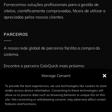
Fornecemos soluções profissionais para a gestão de
vitelos, cientificamente comprovadas, fáceis de utilizar e
apreciadas pelos nossos clientes.
PARCEIROS
A nossa rede global de parceiros facilita a compra do
sistema.
Encontre o parceiro ColoQuick mais próximo:
» Parceiros
Manage Consent
To provide the best experiences, we use technologies like cookies to store
and/or access device information. Consenting to these technologies will
Copyright 2026 ©
Calvex A/S
allow us to process data such as browsing behavior or unique IDs on this
site. Not consenting or withdrawing consent, may adversely affect certain
English
(
Inglês
)
Dansk
(
Dinamarquês
)
features and functions.
Deutsch
(
Alemão
)
Español
(
Espanhol
)
Italiano