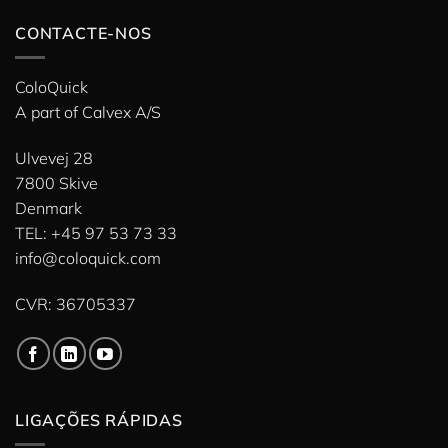
CONTACTE-NOS
ColoQuick
A part of
Calvex A/S
Ulvevej 28
7800 Skive
Denmark
TEL: +45 97 53 73 33
info@coloquick.com
CVR: 36705337
LIGAÇÕES RÁPIDAS