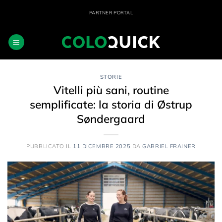
Salta
PARTNER PORTAL
ai
contenuti
STORIE
Vitelli più sani, routine
semplificate: la storia di Østrup
Søndergaard
PUBBLICATO IL
11 DICEMBRE 2025
DA
GABRIEL FRAINER