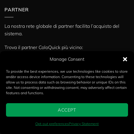
PARTNER
La nostra rete globale di partner facilita l’acquisto del
sistema.
Trova il partner ColoQuick più vicino:
» Partner
Manage Consent
To provide the best experiences, we use technologies like cookies to store
and/or access device information. Consenting to these technologies will
Copyright 2026 ©
Calvex A/S
allow us to process data such as browsing behavior or unique IDs on this
site. Not consenting or withdrawing consent, may adversely affect certain
English
(
Inglese
)
Dansk
(
Danese
)
Deutsch
(
Tedesco
)
features and functions.
Español
(
Spagnolo
)
Italiano
Français
(
Francese
)
ACCEPT
Nederlands
(
Olandese
)
Português
(
Portoghese, Portogallo
)
Ελληνικά
(
Greco
)
TRADUZIONE ASSISTITA DA AI
Opt-out preferences
Privacy Statement