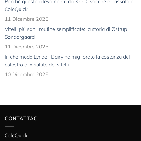
Perché questo allevamento da 3.000 vacche è passato a
ColoQuick
11 Dicembre 2025
Vitelli più sani, routine semplificate: la storia di Østrup
Søndergaard
11 Dicembre 2025
In che modo Lyndell Dairy ha migliorato la costanza del
colostro e la salute dei vitelli
10 Dicembre 2025
CONTATTACI
ColoQuick