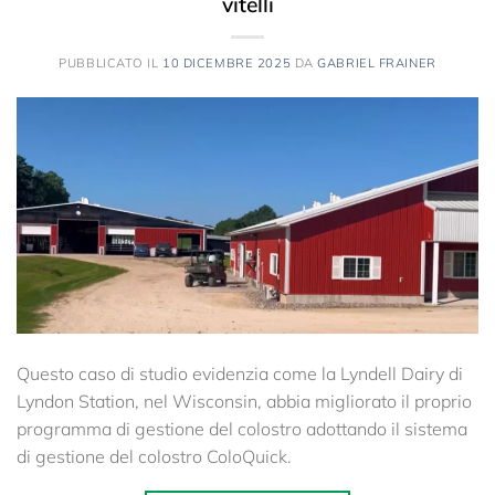
vitelli
PUBBLICATO IL
10 DICEMBRE 2025
DA
GABRIEL FRAINER
Questo caso di studio evidenzia come la Lyndell Dairy di
Lyndon Station, nel Wisconsin, abbia migliorato il proprio
programma di gestione del colostro adottando il sistema
di gestione del colostro ColoQuick.