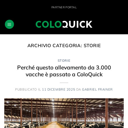
Salta
PARTNER PORTAL
ai
contenuti
ARCHIVIO CATEGORIA:
STORIE
STORIE
Perché questo allevamento da 3.000
vacche è passato a ColoQuick
PUBBLICATO IL
11 DICEMBRE 2025
DA
GABRIEL FRAINER