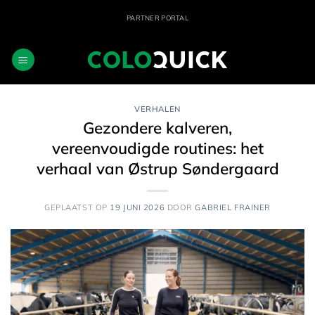
Ga
PARTNER PORTAL
naar
inhoud
VERHALEN
Gezondere kalveren,
vereenvoudigde routines: het
verhaal van Østrup Søndergaard
GEPLAATST OP
19 JUNI 2026
DOOR
GABRIEL FRAINER