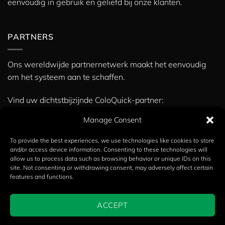
eenvoudig in gebruik en geliefd bij onze klanten.
PARTNERS
Ons wereldwijde partnernetwerk maakt het eenvoudig
om het systeem aan te schaffen.
Vind uw dichtstbijzijnde ColoQuick-partner:
» Partners
Manage Consent
To provide the best experiences, we use technologies like cookies to store
and/or access device information. Consenting to these technologies will
Copyright 2026 ©
Calvex A/S
allow us to process data such as browsing behavior or unique IDs on this
site. Not consenting or withdrawing consent, may adversely affect certain
English
(
Engels
)
Dansk
(
Deens
)
Deutsch
(
Duits
)
features and functions.
Español
(
Spaans
)
Italiano
(
Italiaans
)
Français
(
Frans
)
ACCEPT
Nederlands
Português
(
Portugees, Portugal
)
Ελληνικά
(
Grieks
)
AI-ONDERSTEUNDE VERTALING