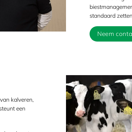
biestmanagemen
standaard zetten
Neem conta
 van kalveren,
steunt een