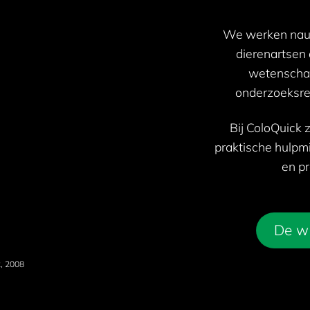
We werken nau
dierenartsen
wetenschap
onderzoeksres
Bij ColoQuick 
praktische hulpm
en pr
De w
2, 2008