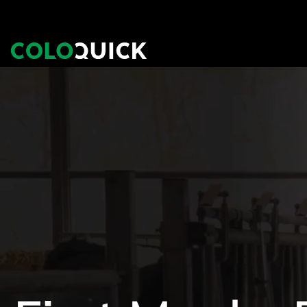
Ga
naar
inhoud