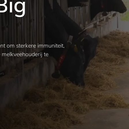
Big
t om sterkere immuniteit,
 melkveehouderij te