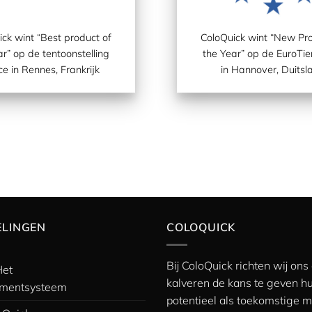
ck wint “
Best product of
ColoQuick wint “
New Pro
ar
” op de tentoonstelling
the Year
” op de EuroTie
e in Rennes, Frankrijk
in Hannover, Duitsl
ELINGEN
COLOQUICK
Bij ColoQuick richten wij on
Het
kalveren de kans te geven hu
mentsysteem
potentieel als toekomstige m