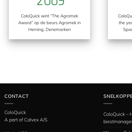
C
oloQuick wint “
The Agromek
ColoQui
Award
” op de beurs Agromek in
the ye
Herning, Denemarken
Spac
CONTACT
SNELKOPP
ColoQuick
ColoQuick – 
A part of
Calvex A/S
biestmanage