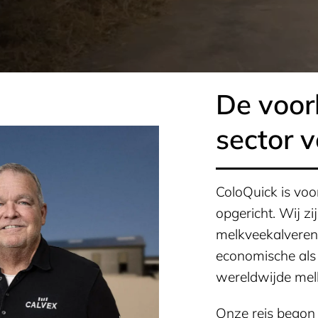
De voor
sector 
ColoQuick is voo
opgericht. Wij zi
melkveekalveren
economische als
wereldwijde mel
Onze reis begon 