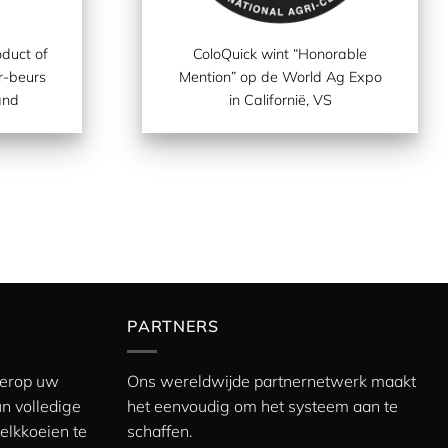
duct of
ColoQuick wint “
Honorable
r-beurs
Mention
” op de World Ag Expo
and
in Californië, VS
PARTNERS
s erop uw
Ons wereldwijde partnernetwerk maakt
n volledige
het eenvoudig om het systeem aan te
elkkoeien te
schaffen.