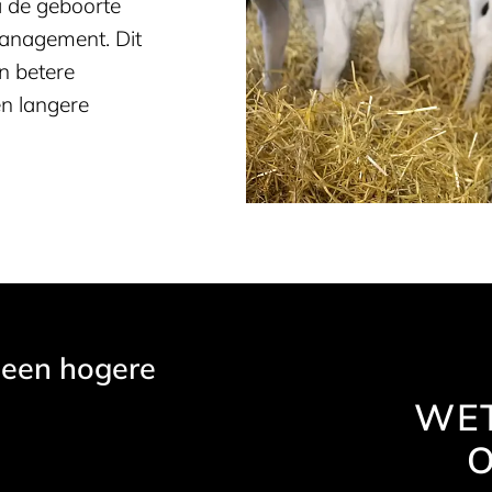
a de geboorte
management. Dit
n betere
en langere
 een hogere
WET