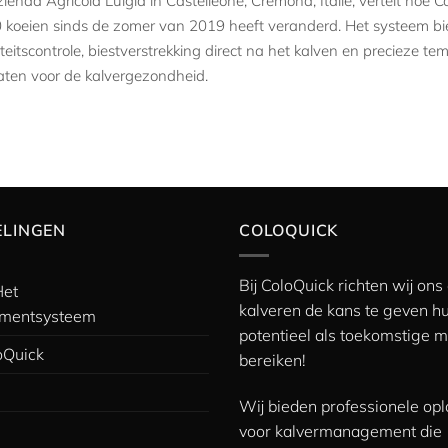
ienda Agricola Luigia in Castelleone, Cremona, Italië, vertelt ho
0 koeien sinds de zomer van 2019 heeft veranderd. Het systeem b
liteitscontrole, biestverstrekking direct na het kalven en precieze 
ltaten voor de kalvergezondheid.
ELINGEN
COLOQUICK
Bij ColoQuick richten wij on
Het
kalveren de kans te geven hu
mentsysteem
potentieel als toekomstige m
Quick
bereiken!
Wij bieden professionele op
voor kalvermanagement die