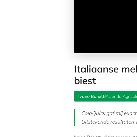
Italiaanse me
biest
Ivano Bonetti
Azienda Agricola
ColoQuick gaf mij exact
Uitstekende resultaten 