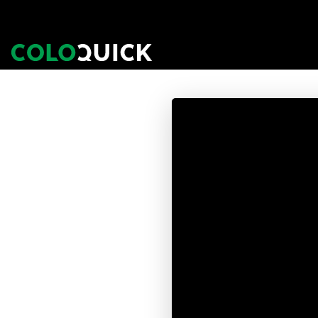
Ga
naar
inhoud