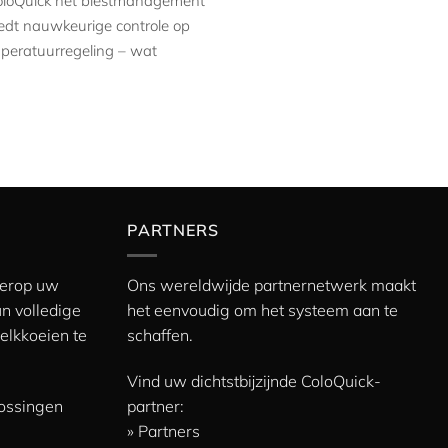
e ColoQuick het biestmanagement
iedt nauwkeurige controle op
temperatuurregeling – wat
PARTNERS
s erop uw
Ons wereldwijde partnernetwerk maakt
n volledige
het eenvoudig om het systeem aan te
elkkoeien te
schaffen.
Vind uw dichtstbijzijnde ColoQuick-
lossingen
partner:
» Partners