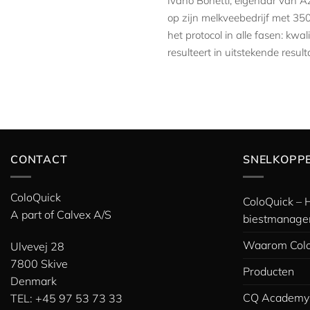
Ivano Bonetti, eigenaar van Az
op zijn melkveebedrijf met 35
het protocol in alle fasen: kwa
resulteert in uitstekende resu
CONTACT
SNELKOPP
ColoQuick
ColoQuick – 
A part of
Calvex A/S
biestmanage
Waarom Colo
Ulvevej 28
7800 Skive
Producten
Denmark
CQ Academy
TEL: +45 97 53 73 33