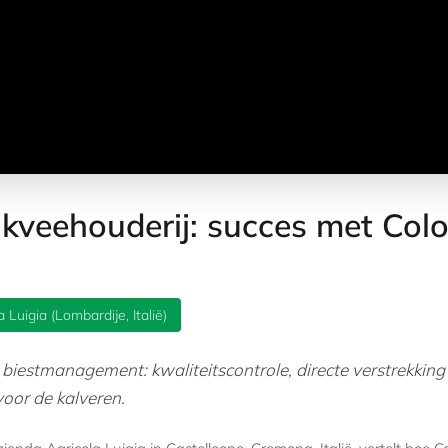
lkveehouderij: succes met Col
 Luigia (Lombardije, Italië)
 biestmanagement: kwaliteitscontrole, directe verstrekking
voor de kalveren.