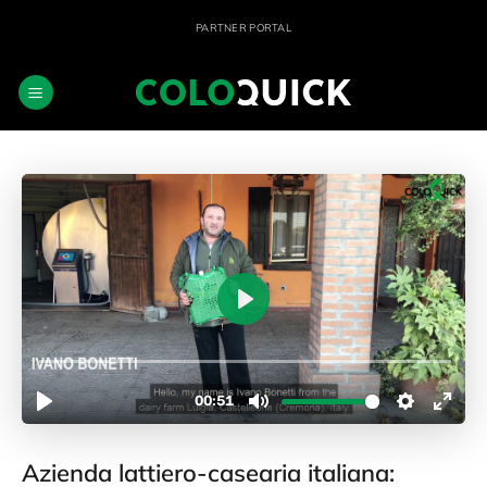
Salta
PARTNER PORTAL
ai
contenuti
Azienda lattiero-casearia italiana: