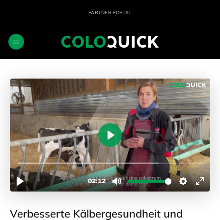
Zum
PARTNER PORTAL
Inhalt
springen
Verbesserte Kälbergesundheit und