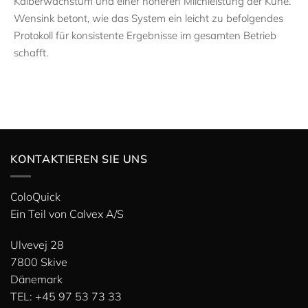
Kälberwachstum und einer höheren Milchleistung der Kühe.
Wensink betont, wie das System ein leicht zu befolgendes
Protokoll für konsistente Ergebnisse im gesamten Betrieb
schafft.
KONTAKTIEREN SIE UNS
ColoQuick
Ein Teil von
Calvex A/S
Ulvevej 28
7800 Skive
Dänemark
TEL: +45 97 53 73 33