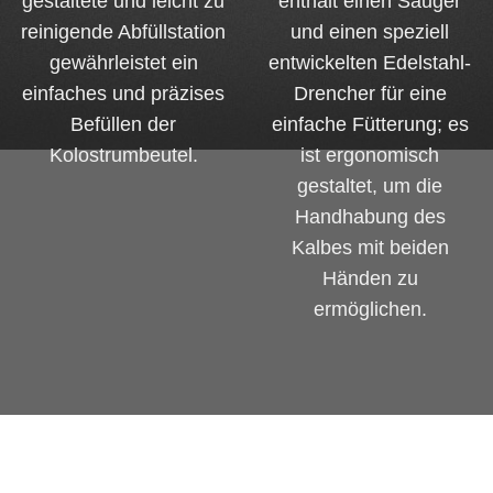
gestaltete und leicht zu
enthält einen Sauger
reinigende Abfüllstation
und einen speziell
gewährleistet ein
entwickelten Edelstahl-
einfaches und präzises
Drencher für eine
Befüllen der
einfache Fütterung; es
Kolostrumbeutel.
ist ergonomisch
gestaltet, um die
Handhabung des
Kalbes mit beiden
Händen zu
ermöglichen.