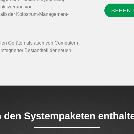
ntifizierung von
SEHEN S
halb der Kolostrum-Management-
len Geräten als auch von Computern
integrierter Bestandteil der neuen
n den Systempaketen enthalt