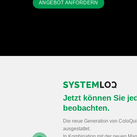
ANGEBOT ANFORDERN
Jetzt können Sie jed
beobachten.
Die neue Generation von ColoQuic
ausgestattet.
In Kombination mit der neuen Ma