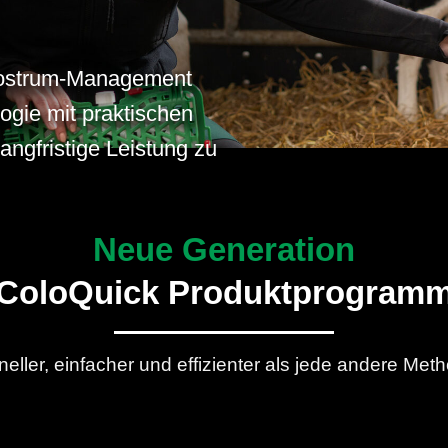
lostrum-Management
logie mit praktischen
ngfristige Leistung zu
Neue Generation
ColoQuick Produktprogram
eller, einfacher und effizienter als jede andere Met