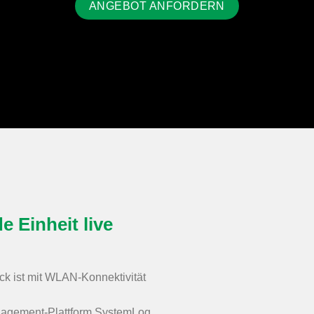
ANGEBOT ANFORDERN
e Einheit live
k ist mit WLAN-Konnektivität
nagement-Plattform SystemLoq