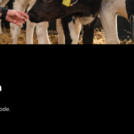
m
hode.